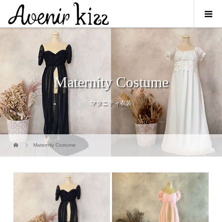
Maternity Costume
マタニティ衣装
Maternity Costume